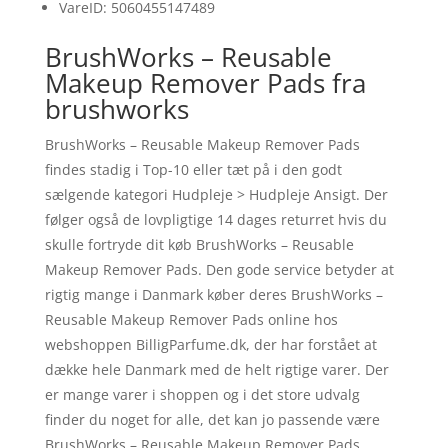
VareID: 5060455147489
BrushWorks – Reusable
Makeup Remover Pads fra
brushworks
BrushWorks – Reusable Makeup Remover Pads
findes stadig i Top-10 eller tæt på i den godt
sælgende kategori Hudpleje > Hudpleje Ansigt. Der
følger også de lovpligtige 14 dages returret hvis du
skulle fortryde dit køb BrushWorks – Reusable
Makeup Remover Pads. Den gode service betyder at
rigtig mange i Danmark køber deres BrushWorks –
Reusable Makeup Remover Pads online hos
webshoppen BilligParfume.dk, der har forstået at
dække hele Danmark med de helt rigtige varer. Der
er mange varer i shoppen og i det store udvalg
finder du noget for alle, det kan jo passende være
BrushWorks – Reusable Makeup Remover Pads.