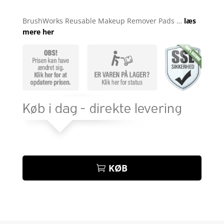
Bedømt
som
5
ud
BrushWorks Reusable Makeup Remover Pads …
læs
af 5
mere her
baseret på
kundebedøm
melser
KØB