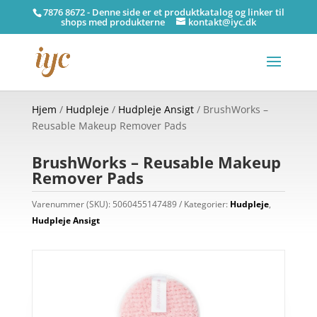
7876 8672 - Denne side er et produktkatalog og linker til
shops med produkterne
kontakt@iyc.dk
Hjem
/
Hudpleje
/
Hudpleje Ansigt
/ BrushWorks –
Reusable Makeup Remover Pads
BrushWorks – Reusable Makeup
Remover Pads
Varenummer (SKU):
5060455147489
Kategorier:
Hudpleje
,
Hudpleje Ansigt