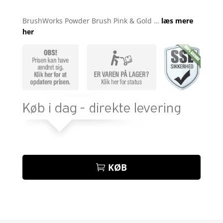
Bedømt
som
4.8
BrushWorks Powder Brush Pink & Gold …
læs mere
ud af 5
her
baseret på
kundebedøm
melser
KØB