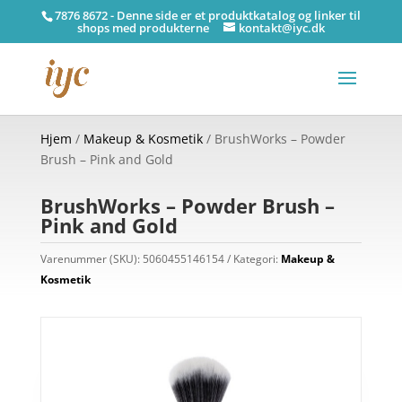
7876 8672 - Denne side er et produktkatalog og linker til
shops med produkterne
kontakt@iyc.dk
Hjem
/
Makeup & Kosmetik
/ BrushWorks – Powder
Brush – Pink and Gold
BrushWorks – Powder Brush –
Pink and Gold
Varenummer (SKU):
5060455146154
Kategori:
Makeup &
Kosmetik