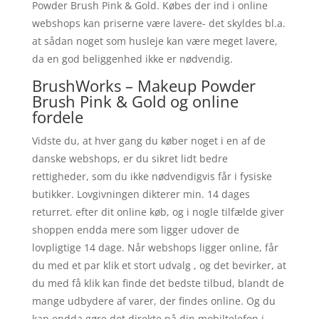
Powder Brush Pink & Gold. Købes der ind i online
webshops kan priserne være lavere- det skyldes bl.a.
at sådan noget som husleje kan være meget lavere,
da en god beliggenhed ikke er nødvendig.
BrushWorks – Makeup Powder
Brush Pink & Gold og online
fordele
Vidste du, at hver gang du køber noget i en af de
danske webshops, er du sikret lidt bedre
rettigheder, som du ikke nødvendigvis får i fysiske
butikker. Lovgivningen dikterer min. 14 dages
returret. efter dit online køb, og i nogle tilfælde giver
shoppen endda mere som ligger udover de
lovpligtige 14 dage. Når webshops ligger online, får
du med et par klik et stort udvalg , og det bevirker, at
du med få klik kan finde det bedste tilbud, blandt de
mange udbydere af varer, der findes online. Og du
kan endda gøre det direkte på din mobiltelefon i