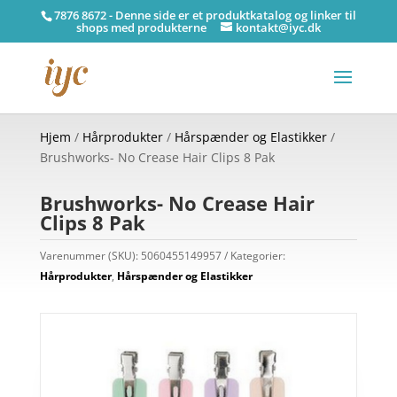
7876 8672 - Denne side er et produktkatalog og linker til
shops med produkterne
kontakt@iyc.dk
Hjem
/
Hårprodukter
/
Hårspænder og Elastikker
/
Brushworks- No Crease Hair Clips 8 Pak
Brushworks- No Crease Hair
Clips 8 Pak
Varenummer (SKU):
5060455149957
Kategorier:
Hårprodukter
,
Hårspænder og Elastikker