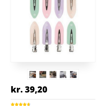
kr.
39,20