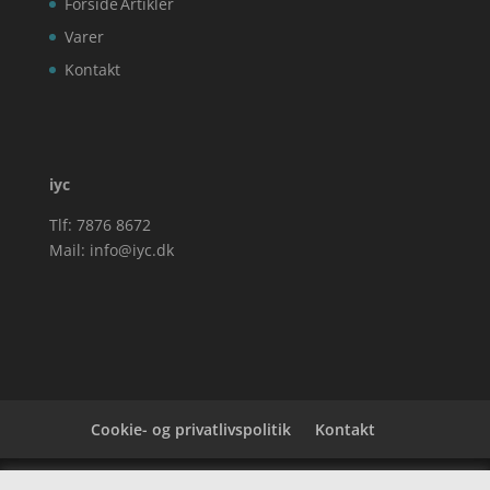
Forside
Artikler
Varer
Kontakt
iyc
Tlf: 7876 8672
Mail:
info@iyc.dk
Cookie- og privatlivspolitik
Kontakt
Denne hjemmeside samler et bredt udvalg af