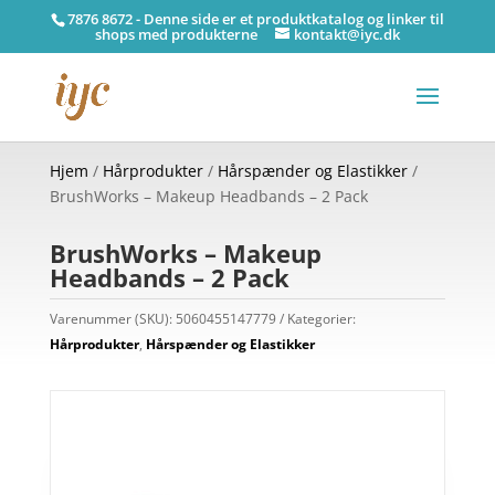
7876 8672 - Denne side er et produktkatalog og linker til
shops med produkterne
kontakt@iyc.dk
Hjem
/
Hårprodukter
/
Hårspænder og Elastikker
/
BrushWorks – Makeup Headbands – 2 Pack
BrushWorks – Makeup
Headbands – 2 Pack
Varenummer (SKU):
5060455147779
Kategorier:
Hårprodukter
,
Hårspænder og Elastikker