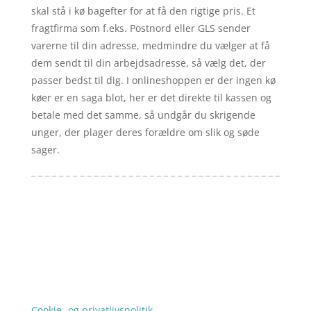
skal stå i kø bagefter for at få den rigtige pris. Et
fragtfirma som f.eks. Postnord eller GLS sender
varerne til din adresse, medmindre du vælger at få
dem sendt til din arbejdsadresse, så vælg det, der
passer bedst til dig. I onlineshoppen er der ingen kø
køer er en saga blot, her er det direkte til kassen og
betale med det samme, så undgår du skrigende
unger, der plager deres forældre om slik og søde
sager.
Forside
Artikler
iyc
Varer
Tlf: 7876 8672
Kontakt
Mail:
info@iyc.dk
Cookie- og privatlivspolitik