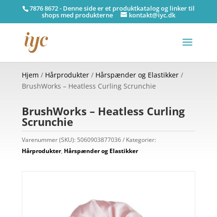
7876 8672 - Denne side er et produktkatalog og linker til
shops med produkterne
kontakt@iyc.dk
Hjem
/
Hårprodukter
/
Hårspænder og Elastikker
/
BrushWorks – Heatless Curling Scrunchie
BrushWorks – Heatless Curling
Scrunchie
Varenummer (SKU):
5060903877036
Kategorier:
Hårprodukter
,
Hårspænder og Elastikker