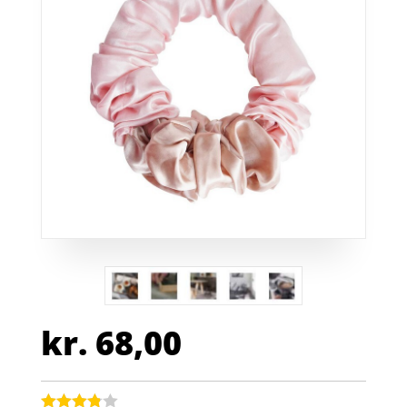
kr.
68,00