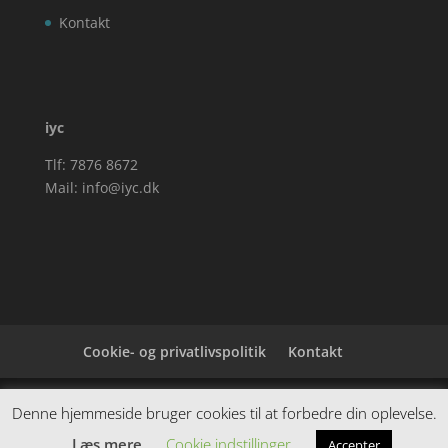
Kontakt
iyc
Tlf: 7876 8672
Mail:
info@iyc.dk
Cookie- og privatlivspolitik
Kontakt
Denne hjemmeside samler et bredt udvalg af
Denne hjemmeside bruger cookies til at forbedre din oplevelse.
spændende varer. Siden er et affiiliatesite, og nogle
Læs mere
Cookie indstillinger
Accepter