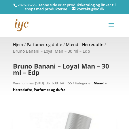
7876 8672 - Denne side er et produktkatalog og linker til
shops med produkterne
kontakt@iyc.dk
Hjem
/
Parfumer og dufte
/
Mænd - Herredufte
/
Bruno Banani – Loyal Man – 30 ml – Edp
Bruno Banani – Loyal Man – 30
ml – Edp
Varenummer (SKU):
3616301641155
Kategorier:
Mænd -
Herredufte
,
Parfumer og dufte