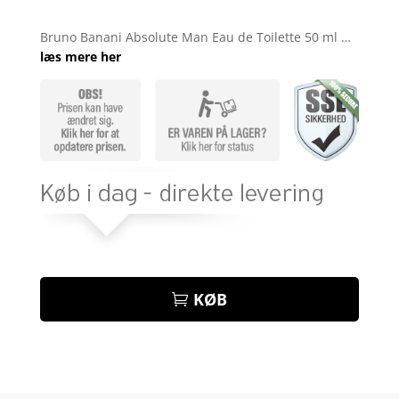
Bedømt
som
4.9
Bruno Banani Absolute Man Eau de Toilette 50 ml …
ud af 5
læs mere her
baseret på
kundebedøm
melser
KØB