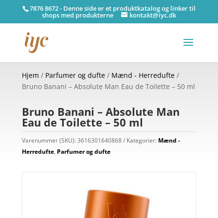
7876 8672 - Denne side er et produktkatalog og linker til
shops med produkterne
kontakt@iyc.dk
Hjem
/
Parfumer og dufte
/
Mænd - Herredufte
/
Bruno Banani – Absolute Man Eau de Toilette – 50 ml
Bruno Banani – Absolute Man
Eau de Toilette – 50 ml
Varenummer (SKU):
3616301640868
Kategorier:
Mænd -
Herredufte
,
Parfumer og dufte