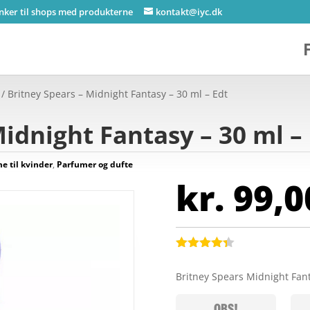
inker til shops med produkterne
kontakt@iyc.dk
/ Britney Spears – Midnight Fantasy – 30 ml – Edt
idnight Fantasy – 30 ml –
e til kvinder
,
Parfumer og dufte
kr.
99,0
Bedømt
som
4.3
Britney Spears Midnight Fan
ud af 5
baseret
på