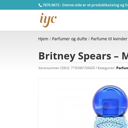
7876 8672 - Denne side er et produktkatalog og l
Hjem
/
Parfumer og dufte
/
Parfume til kvinder
Britney Spears – M
Varenummer (SKU):
719346154420
Kategorier:
Parfum