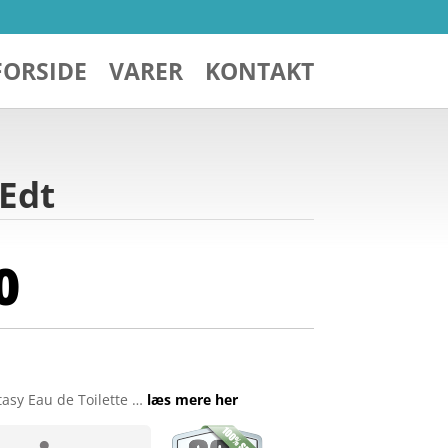
FORSIDE
VARER
KONTAKT
 Edt
0
tasy Eau de Toilette …
læs mere her