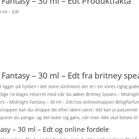
 Fantasy – 30 ml – Edt Produktfakta
0 ml – Edt
Fantasy – 30 ml – Edt fra britney spe
 ligger på hylden i det store sortiment der er i en vores rigtig go
igtige 14 dages returret med når du køber Britney Spears – Midnight
s – Midnight Fantasy – 30 ml – Edt hos onlineshoppen BilligParfume
i shoppen kan du shoppe løs efter lækre varer, det kan jo passende
sparer du penge- og det lader sig gøre, når man ikke skal betale t
asy – 30 ml – Edt og online fordele