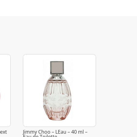
ext
Jimmy Choo – LEau – 40 ml –
Eau de Toilette