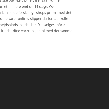
ysiske butikker. Dine varer skal kunne
urret til mere end de 14 dage. Oveni
n kan se de forskellige shops priser med det
ne varer online, slipper du for, at skulle
bejdsplads, og det kan frit vælges, når du
ar fundet dine varer, og betal med det samme,