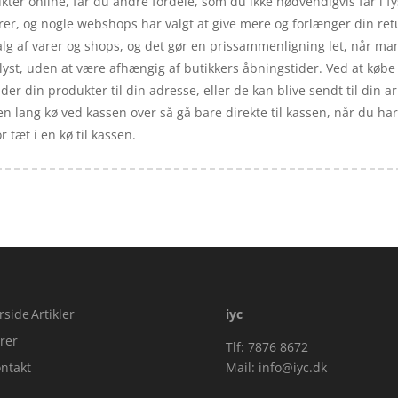
ukter online, får du andre fordele, som du ikke nødvendigvis får i f
arer, og nogle webshops har valgt at give mere og forlænger din ret
valg af varer og shops, og det gør en prissammenligning let, når ma
t, uden at være afhængig af butikkers åbningstider. Ved at købe di
 din produkter til din adresse, eller de kan blive sendt til din ar
n lang kø ved kassen over så gå bare direkte til kassen, når du h
 tæt i en kø til kassen.
rside
Artikler
iyc
rer
Tlf: 7876 8672
ntakt
Mail:
info@iyc.dk