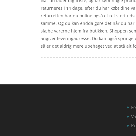
Når du lader dig friste, og får købt nogle prod
returneres i 14 dage. efter du har købt dine v
returretten har du online også et ret stort ud
samme. Og du kan endda gøre det når du har lys
slæbe varerne hjem fra butikken. Shoppen sender
angiver leveringadresse. Du kan også springe e
så er det aldrig mere ubehaget ved at stå alt for
Fo
Va
Ko