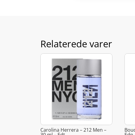
Relaterede varer
Carolina Herrera – 212 Men –
Bouc
30 ml – Edt
Edp