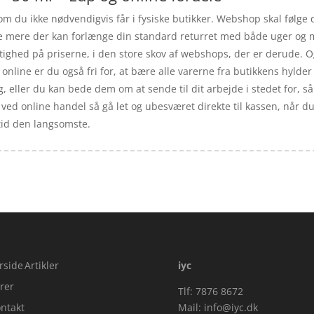
m du ikke nødvendigvis får i fysiske butikker. Webshop skal følge da
ve mere der kan forlænge din standard returret med både uger og 
ghed på priserne, i den store skov af webshops, der er derude. Og
online er du også fri for, at bære alle varerne fra butikkens hylde
ig, eller du kan bede dem om at sende til dit arbejde i stedet for, så
 – ved online handel så gå let og ubesværet direkte til kassen, når d
tid den langsomste.
rside
Artikler
iyc
rer
Tlf: 7876 8672
ntakt
Mail:
info@iyc.dk