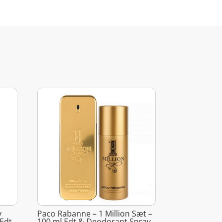
y
Paco Rabanne – 1 Million Sæt –
 Edt
100 ml Edt & Deodorant Spray