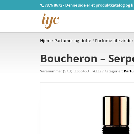
7876 8672 - Denne side er et produktkatalog og l
Hjem
/
Parfumer og dufte
/
Parfume til kvinder
Boucheron – Serp
Varenummer (SKU):
3386460114332
Kategorier:
Parfu