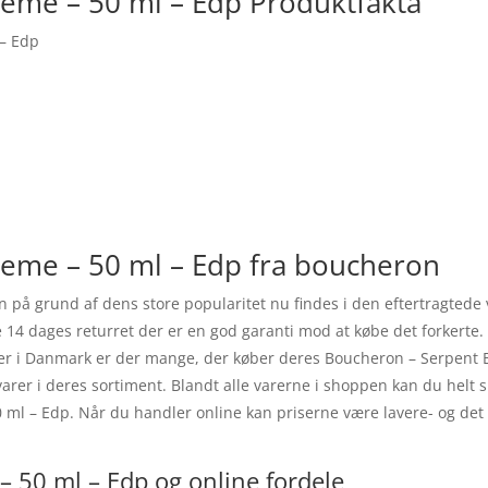
eme – 50 ml – Edp Produktfakta
– Edp
eme – 50 ml – Edp fra boucheron
på grund af dens store popularitet nu findes i den eftertragtede
ge 14 dages returret der er en god garanti mod at købe det forkerte
er i Danmark er der mange, der køber deres Boucheron – Serpent 
varer i deres sortiment. Blandt alle varerne i shoppen kan du helt si
ml – Edp. Når du handler online kan priserne være lavere- og det 
 50 ml – Edp og online fordele