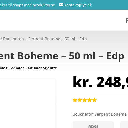
inker til shops med produkterne
kontakt@iyc.dk
/ Boucheron – Serpent Boheme – 50 ml – Edp
ent Boheme – 50 ml – Edp
me til kvinder
,
Parfumer og dufte
kr.
248,
Bedømt
som
4.9
Boucheron Serpent Bohéme 
ud af 5
baseret på
kundebedøm