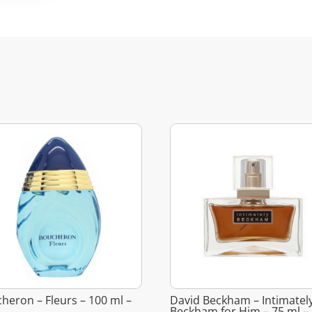
heron – Fleurs – 100 ml –
David Beckham – Intimatel
Beckham for Him – 75 ml –