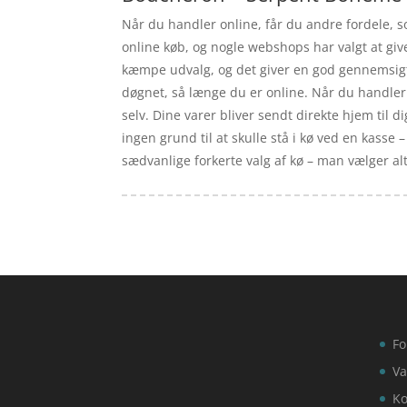
Når du handler online, får du andre fordele, so
online køb, og nogle webshops har valgt at gi
kæmpe udvalg, og det giver en god gennemsigti
døgnet, så længe du er online. Når du handler 
selv. Dine varer bliver sendt direkte hjem til d
ingen grund til at skulle stå i kø ved en kasse
sædvanlige forkerte valg af kø – man vælger al
Fo
Va
Ko