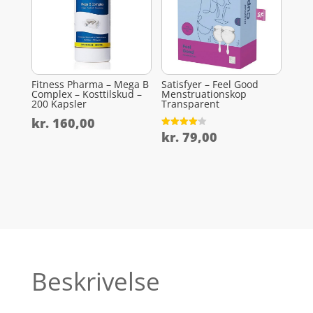
Fitness Pharma – Mega B
Satisfyer – Feel Good
Complex – Kosttilskud –
Menstruationskop
200 Kapsler
Transparent
kr.
160,00
kr.
79,00
Vurderet
4.1
ud af 5
Beskrivelse