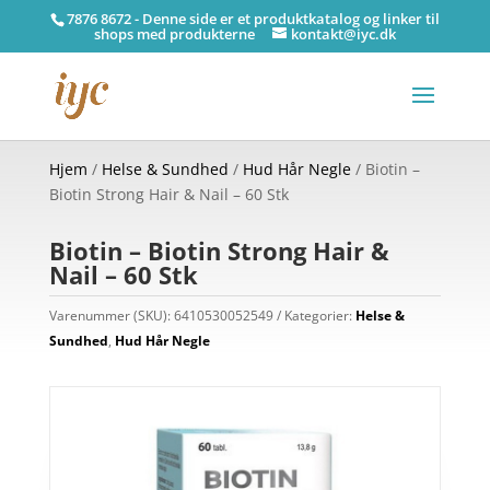
7876 8672 - Denne side er et produktkatalog og linker til
shops med produkterne
kontakt@iyc.dk
Hjem
/
Helse & Sundhed
/
Hud Hår Negle
/ Biotin –
Biotin Strong Hair & Nail – 60 Stk
Biotin – Biotin Strong Hair &
Nail – 60 Stk
Varenummer (SKU):
6410530052549
Kategorier:
Helse &
Sundhed
,
Hud Hår Negle