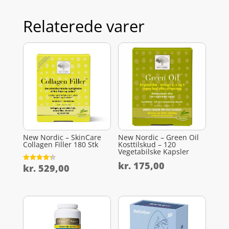
Relaterede varer
New Nordic – SkinCare
New Nordic – Green Oil
Collagen Filler 180 Stk
Kosttilskud – 120
Vegetabilske Kapsler
kr.
175,00
kr.
529,00
Vurderet
4.3
ud af 5