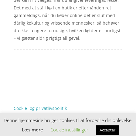
det kan frit vælges, når du angiver leveringadresse.
Det med at stå i kø i en butik er efterhånden ret
gammeldags, når du køber online det er slut med
dårlig køkultur og vrissende mennesker, så behøver
du ikke længere forudsige, hvilken kø der er hurtigst
– vi gætter aldrig rigtigt alligevel.
Forside
Artikler
iyc
Varer
Tlf: 7876 8672
Kontakt
Mail:
info@iyc.dk
Cookie- og privatlivspolitik
Kontakt
Denne hjemmeside bruger cookies til at forbedre din oplevelse.
Denne hjemmeside samler et bredt udvalg af
spændende varer. Siden er et affiiliatesite, og nogle
Læs mere
Cookie indstillinger
Accepter