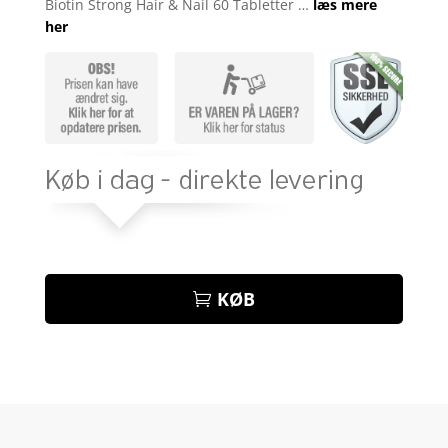
Biotin Strong Hair & Nail 60 Tabletter …
læs mere
her
KØB