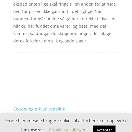
ekspedienten lige skal ringe til en anden for at høre,
hvorfor prisen ikke går ind til det rigtige. Når
handlen foregår online så gå bare direkte til kassen,
når du har fundet dine varer, og betal med det
samme, så undgår du skrigende unger, der plager
deres forældre om slik og søde sager.
Forside
Artikler
iyc
Varer
Tlf: 7876 8672
Kontakt
Mail:
info@iyc.dk
Cookie- og privatlivspolitik
Kontakt
Denne hjemmeside bruger cookies til at forbedre din oplevelse.
Denne hjemmeside samler et bredt udvalg af
spændende varer. Siden er et affiiliatesite, og nogle
Læs mere
Cookie indstillinger
Accepter