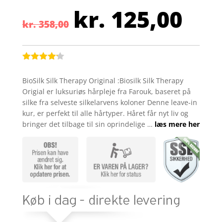
kr.
125,00
Den
Den
kr.
358,00
oprindelige
aktu
pris
pris
var:
er:
kr. 358,00.
kr. 
Bedømt
som
4.1
BioSilk Silk Therapy Original :Biosilk Silk Therapy
ud af 5
Origial er luksuriøs hårpleje fra Farouk, baseret på
baseret
på
silke fra selveste silkelarvens koloner Denne leave-in
kundebedø
kur, er perfekt til alle hårtyper. Håret får nyt liv og
mmelser
bringer det tilbage til sin oprindelige …
læs mere her