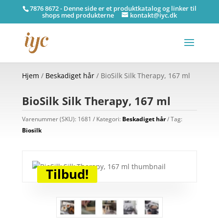
7876 8672 - Denne side er et produktkatalog og linker til
shops med produkterne
kontakt@iyc.dk
Hjem
/
Beskadiget hår
/ BioSilk Silk Therapy, 167 ml
BioSilk Silk Therapy, 167 ml
Varenummer (SKU):
1681
Kategori:
Beskadiget hår
Tag:
Biosilk
Tilbud!