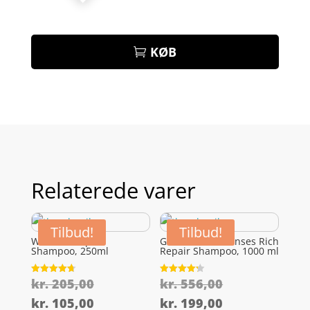
KØB
Relaterede varer
Tilbud!
Tilbud!
Wella SP Repair
Goldwell Dualsenses Rich
Shampoo, 250ml
Repair Shampoo, 1000 ml
Den
Den
kr.
205,00
kr.
556,00
Vurderet
Vurderet
4.7
4.2
oprindelige
oprindelige
ud af 5
ud af 5
Den
Den
kr.
105,00
kr.
199,00