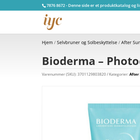
7876 8672 - Denne side er et produktkatalog og l
Hjem
/
Selvbruner og Solbeskyttelse
/
After Su
Bioderma – Photod
Varenummer (SKU):
3701129803820
Kategorier:
After