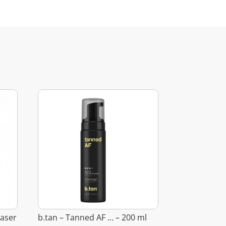
raser
b.tan – Tanned AF … – 200 ml