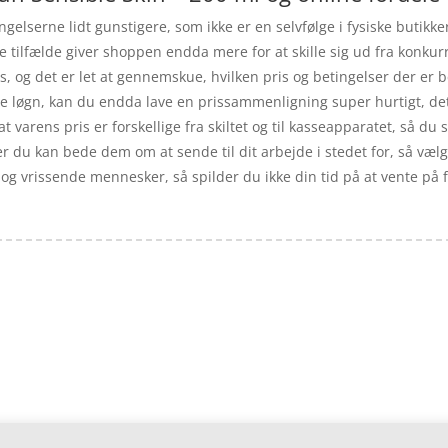
gelserne lidt gunstigere, som ikke er en selvfølge i fysiske butikk
gle tilfælde giver shoppen endda mere for at skille sig ud fra konk
ps, og det er let at gennemskue, hvilken pris og betingelser der er
e løgn, kan du endda lave en prissammenligning super hurtigt, det 
t varens pris er forskellige fra skiltet og til kasseapparatet, så du sk
ler du kan bede dem om at sende til dit arbejde i stedet for, så væl
r og vrissende mennesker, så spilder du ikke din tid på at vente på