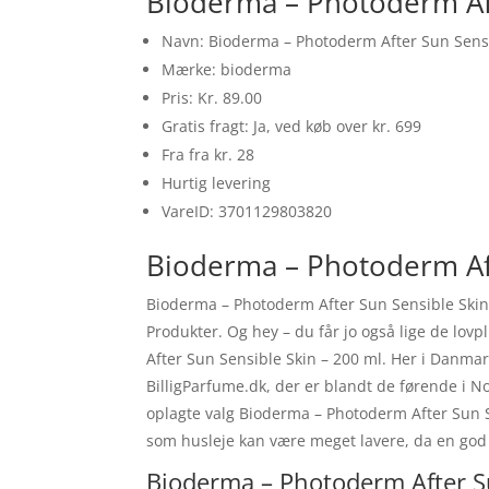
Bioderma – Photoderm Aft
Navn: Bioderma – Photoderm After Sun Sensi
Mærke: bioderma
Pris: Kr. 89.00
Gratis fragt: Ja, ved køb over kr. 699
Fra fra kr. 28
Hurtig levering
VareID: 3701129803820
Bioderma – Photoderm Aft
Bioderma – Photoderm After Sun Sensible Skin 
Produkter. Og hey – du får jo også lige de lovp
After Sun Sensible Skin – 200 ml. Her i Danm
BilligParfume.dk, der er blandt de førende i No
oplagte valg Bioderma – Photoderm After Sun S
som husleje kan være meget lavere, da en god
Bioderma – Photoderm After Su