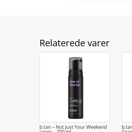
Relaterede varer
b.tan – Not Just Your Weekend
b.ta
Lover – 200 ml
Grad