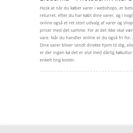
Husk at når du køber varer i webshops, er betin
returret. efter du har købt dine varer, og i no
online også et ret stort udvalg af varer og sho
priser med det samme. For at det ikke skal vær
vare. Når du handler online er du også fri for, a
Dine varer bliver sendt direkte hjem til dig, el
er der ingen kø det er slut med dårlig køkultu
enkelt ting koster.
Forside
Artikler
iyc
Varer
Tlf: 7876 8672
Kontakt
Mail:
info@iyc.dk
Cookie- og privatlivspolitik