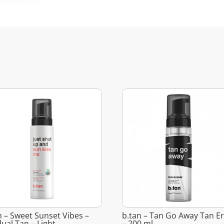
n – Sweet Sunset Vibes –
b.tan – Tan Go Away Tan E
ual Tan – Light
– 200 ml