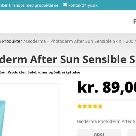
inker til shops med produkterne
kontakt@iyc.dk
n Produkter
/ Bioderma – Photoderm After Sun Sensible Skin – 200 
erm After Sun Sensible S
 Sun Produkter
,
Selvbruner og Solbeskyttelse
kr.
89,0
Bedømt
som
4.7
Bioderma Photoderm After S
ud af 5
baseret på
kundebedø