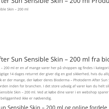
er Sun Sensible Skin – 200 ml Produ
ble Skin – 200 ml
er Sun Sensible Skin – 200 ml fra b
– 200 ml er en af mange varer her på shoppen og findes i kategori
ligtige 14 dages returret der giver dig en god sikkerhed, hvis du a
ark er der mange, der køber deres Bioderma – Photoderm After Sun
rden inden for branchen. I det store udvalg af varer kan du helt sik
ensible Skin – 200 ml. Ved at købe dine varer i en webshop sparer 
 beliggenhed ikke er nødvendig.
n Sensible Skin – 200 ml og online fordele