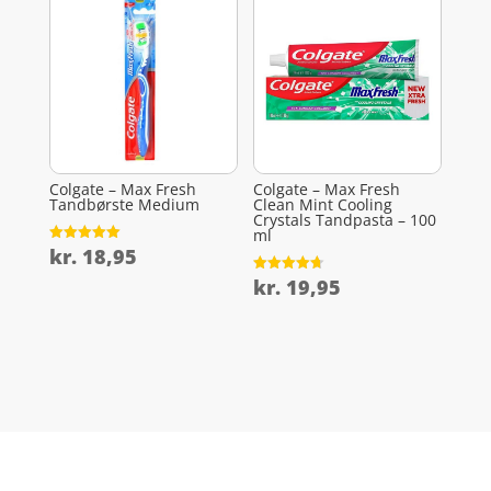
Colgate – Max Fresh
Colgate – Max Fresh
Tandbørste Medium
Clean Mint Cooling
Crystals Tandpasta – 100
ml
kr.
18,95
Vurderet
5
ud af 5
kr.
19,95
Vurderet
4.7
ud af 5