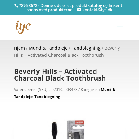
7876 8672 - Denne side er et produktkatalog og linker til
shops med produkterne
kontakt@iyc.dk
Hjem
/
Mund & Tandpleje
/
Tandblegning
/ Beverly
Hills – Activated Charcoal Black Toothbrush
Beverly Hills – Activated
Charcoal Black Toothbrush
Varenummer (SKU):
5020105003473
Kategorier:
Mund &
Tandpleje
,
Tandblegning