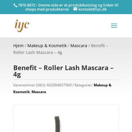
7876 8672 - Denne side er et produktkatalog og linker til
shops med produkterne
kontakt@iyc.dk
Hjem
/
Makeup & Kosmetik
/
Mascara
/ Benefit –
Roller Lash Mascara – 4g
Benefit – Roller Lash Mascara –
4g
Varenummer (SKU):
602004057969
Kategorier:
Makeup &
Kosmetik
,
Mascara