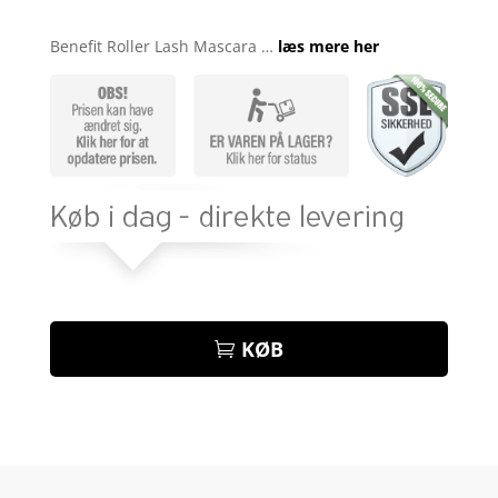
Bedømt
som
4.8
Benefit Roller Lash Mascara …
læs mere her
ud af 5
baseret på
kundebedøm
melser
KØB