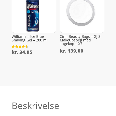
Williams – Ice Blue
Cimi Beauty Bags – GJ 3
Shaving Gel – 200 ml
Makeupspejl med
sugekop – X7
kr.
139,00
kr.
34,95
Vurderet
4.5
ud af 5
Beskrivelse