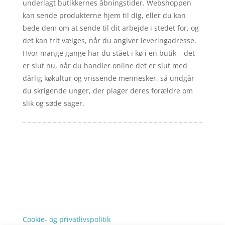
underlagt butikkernes åbningstider. Webshoppen
kan sende produkterne hjem til dig, eller du kan
bede dem om at sende til dit arbejde i stedet for, og
det kan frit vælges, når du angiver leveringadresse.
Hvor mange gange har du stået i kø i en butik – det
er slut nu, når du handler online det er slut med
dårlig køkultur og vrissende mennesker, så undgår
du skrigende unger, der plager deres forældre om
slik og søde sager.
Forside
Artikler
iyc
Varer
Tlf: 7876 8672
Kontakt
Mail:
info@iyc.dk
Cookie- og privatlivspolitik