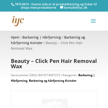
7876 8672 - Denne side er et produktkatalog og linker til
shops med produkterne
kontakt@iyc.dk
Hjem
/
Barbering | Hårfjerning
/
Barbering og
hårfjerning Kvinder
/ Beauty – Click Pen Hair
Removal Wax
Beauty – Click Pen Hair Removal
Wax
Varenummer (SKU):
8414719407272
Kategorier:
Barbering |
Hårfjerning
,
Barbering og hårfjerning Kvinder