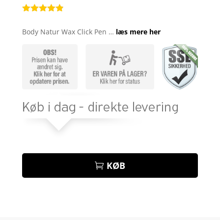
Bedømt
som
4.8
Body Natur Wax Click Pen …
læs mere her
ud af 5
baseret på
kundebedøm
melser
KØB