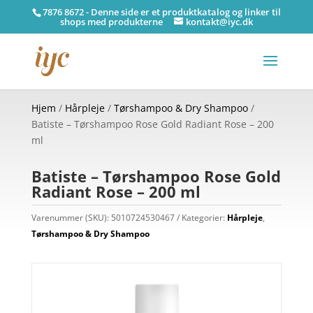
7876 8672 - Denne side er et produktkatalog og linker til
shops med produkterne
kontakt@iyc.dk
Hjem
/
Hårpleje
/
Tørshampoo & Dry Shampoo
/
Batiste – Tørshampoo Rose Gold Radiant Rose – 200
ml
Batiste – Tørshampoo Rose Gold
Radiant Rose – 200 ml
Varenummer (SKU):
5010724530467
Kategorier:
Hårpleje
,
Tørshampoo & Dry Shampoo