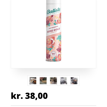
kr.
38,00