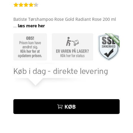
Bedømt
som
4.2
Batiste Tørshampoo Rose Gold Radiant Rose 200 ml
ud af 5
…
læs mere her
baseret
på
kundebedø
mmelser
KØB