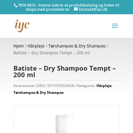
7876 8672 - Denne side er et produktkatalog og linker til
shops med produkterne
kontakt@iyc.dk
Hjem
/
Hårpleje
/
Tørshampoo & Dry Shampoo
/
Batiste – Dry Shampoo Tempt – 200 ml
Batiste – Dry Shampoo Tempt –
200 ml
Varenummer (SKU):
5010724533628
Kategorier:
Hårpleje
,
Tørshampoo & Dry Shampoo