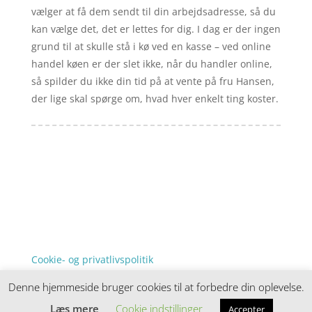
vælger at få dem sendt til din arbejdsadresse, så du
kan vælge det, det er lettes for dig. I dag er der ingen
grund til at skulle stå i kø ved en kasse – ved online
handel køen er der slet ikke, når du handler online,
så spilder du ikke din tid på at vente på fru Hansen,
der lige skal spørge om, hvad hver enkelt ting koster.
Forside
Artikler
iyc
Varer
Tlf: 7876 8672
Kontakt
Mail:
info@iyc.dk
Cookie- og privatlivspolitik
Kontakt
Denne hjemmeside bruger cookies til at forbedre din oplevelse.
Denne hjemmeside samler et bredt udvalg af
spændende varer. Siden er et affiiliatesite, og nogle
Læs mere
Cookie indstillinger
Accepter