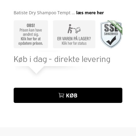
Bedømt
som
4.6
Batiste Dry Shampoo Tempt …
læs mere her
ud af 5
baseret på
kundebedø
mmelser
KØB