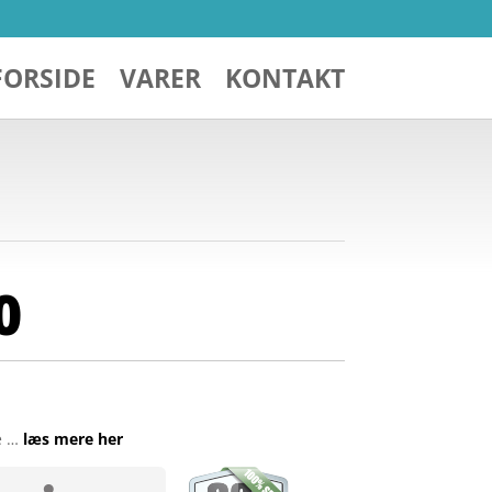
FORSIDE
VARER
KONTAKT
0
e …
læs mere her