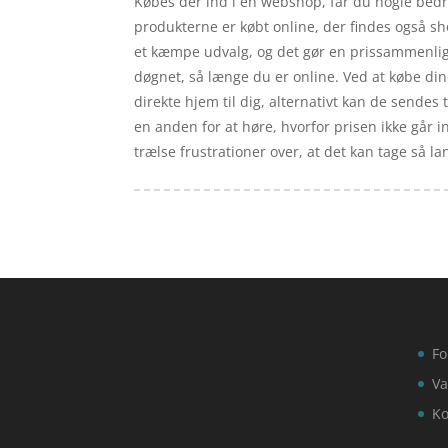
Købes der ind i en webshop, får du nogle bedre
produkterne er købt online, der findes også sh
et kæmpe udvalg, og det gør en prissammenlign
døgnet, så længe du er online. Ved at købe dine
direkte hjem til dig, alternativt kan de sendes t
en anden for at høre, hvorfor prisen ikke går i
trælse frustrationer over, at det kan tage så la
Fo
Va
Ko