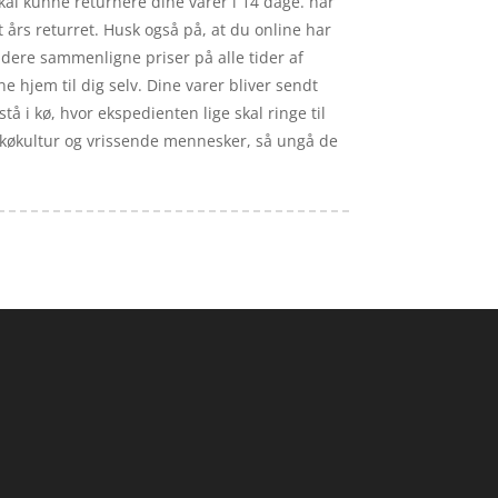
kal kunne returnere dine varer i 14 dage. når
 års returret. Husk også på, at du online har
dere sammenligne priser på alle tider af
e hjem til dig selv. Dine varer bliver sendt
stå i kø, hvor ekspedienten lige skal ringe til
ig køkultur og vrissende mennesker, så ungå de