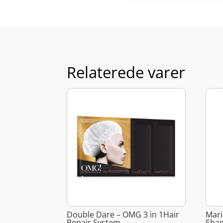
Relaterede varer
Double Dare – OMG 3 in 1Hair
Mari
Repair System
Sha