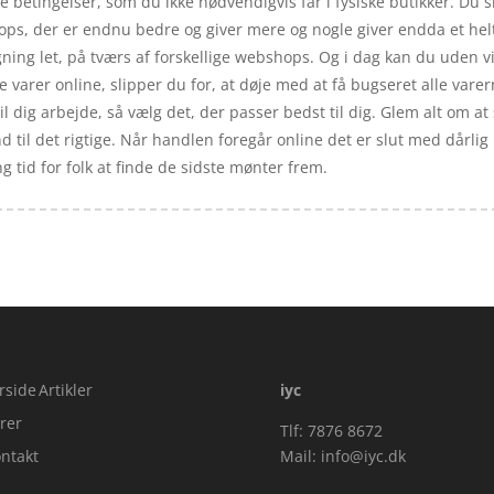
 betingelser, som du ikke nødvendigvis får i fysiske butikker. Du s
ops, der er endnu bedre og giver mere og nogle giver endda et helt
ing let, på tværs af forskellige webshops. Og i dag kan du uden vi
 varer online, slipper du for, at døje med at få bugseret alle varern
il dig arbejde, så vælg det, der passer bedst til dig. Glem alt om at 
nd til det rigtige. Når handlen foregår online det er slut med dårl
ng tid for folk at finde de sidste mønter frem.
rside
Artikler
iyc
rer
Tlf: 7876 8672
ntakt
Mail:
info@iyc.dk