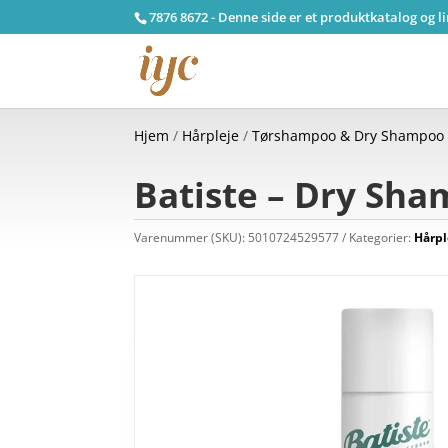
7876 8672 - Denne side er et produktkatalog og l
Hjem
/
Hårpleje
/
Tørshampoo & Dry Shampoo
Batiste – Dry Sha
Varenummer (SKU):
5010724529577
Kategorier:
Hårpl