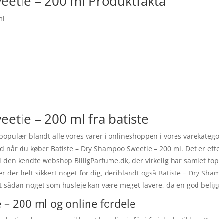
eetie – 200 ml Produktfakta
ml
etie – 200 ml fra batiste
 populær blandt alle vores varer i onlineshoppen i vores varekate
med når du køber Batiste – Dry Shampoo Sweetie – 200 ml. Det er ef
i den kendte webshop BilligParfume.dk, der virkelig har samlet to
 er der helt sikkert noget for dig, deriblandt også Batiste – Dry Sh
at sådan noget som husleje kan være meget lavere, da en god belig
 – 200 ml og online fordele