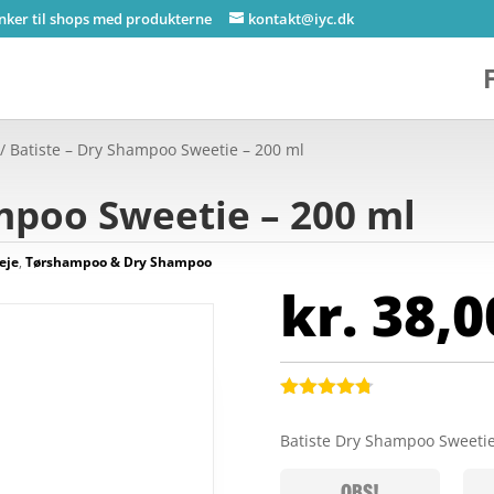
inker til shops med produkterne
kontakt@iyc.dk
/ Batiste – Dry Shampoo Sweetie – 200 ml
mpoo Sweetie – 200 ml
eje
,
Tørshampoo & Dry Shampoo
kr.
38,0
Bedømt
som
4.7
Batiste Dry Shampoo Sweeti
ud af 5
baseret på
kundebedø