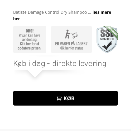
Bedømt
som
5
ud
Batiste Damage Control Dry Shampoo …
læs mere
af 5
her
baseret på
kundebedøm
melser
KØB