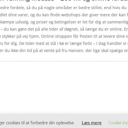
dre fordele, så du på nogle områder er bedre stillet, end hvis du 
ndlet dine varer, og du kan finde webshops der giver mere der kan
kæmpe udvalg, og priser og betingelser er let for dig at sammenlig
– du kan gøre det på alle tider af døgnet, så længe du er online. E
stykker på vej hjem. Online shoppen får Posten til at levere dine v
tes for dig. De tider med at stå i kø er længe forbi – i dag handler v
lder du ikke din tid på at vente på fru Hansen, der lige skal spørge o
 cookies til at forbedre din oplevelse.
Læs mere
Cookie ind