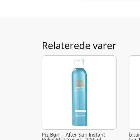
Relaterede varer
Piz Buin – After Sun Instant
b.ta
Relief Mist Spray – 200 ml
For 