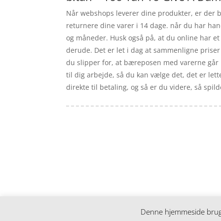
Når webshops leverer dine produkter, er der be
returnere dine varer i 14 dage. når du har ha
og måneder. Husk også på, at du online har et 
derude. Det er let i dag at sammenligne priser 
du slipper for, at bæreposen med varerne går i 
til dig arbejde, så du kan vælge det, det er let
direkte til betaling, og så er du videre, så spi
Forside
Artikler
iyc
Varer
Tlf: 7876 8672
Kontakt
Mail:
info@iyc.dk
Cookie- og privatlivspolitik
Kontakt
Denne hjemmeside bruger