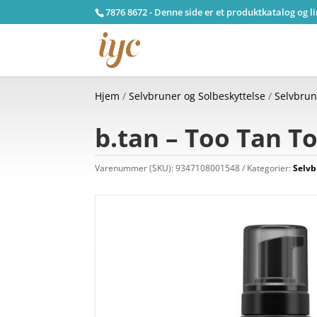
7876 8672 - Denne side er et produktkatalog og l
Hjem
/
Selvbruner og Solbeskyttelse
/
Selvbru
b.tan – Too Tan T
Varenummer (SKU):
9347108001548
Kategorier:
Selvb