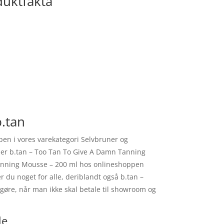
duktfakta
.tan
en i vores varekategori Selvbruner og
køber b.tan – Too Tan To Give A Damn Tanning
Tanning Mousse – 200 ml hos onlineshoppen
du noget for alle, deriblandt også b.tan –
øre, når man ikke skal betale til showroom og
le