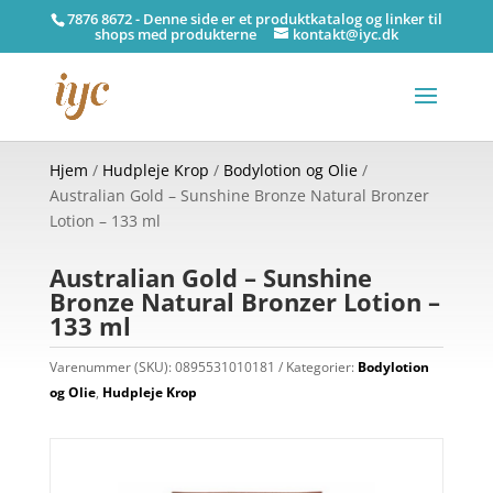
7876 8672 - Denne side er et produktkatalog og linker til
shops med produkterne
kontakt@iyc.dk
Hjem
/
Hudpleje Krop
/
Bodylotion og Olie
/
Australian Gold – Sunshine Bronze Natural Bronzer
Lotion – 133 ml
Australian Gold – Sunshine
Bronze Natural Bronzer Lotion –
133 ml
Varenummer (SKU):
0895531010181
Kategorier:
Bodylotion
og Olie
,
Hudpleje Krop