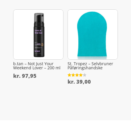
b.tan – Not Just Your
St. Tropez – Selvbruner
Weekend Lover – 200 ml
Påføringshandske
kr.
97,95
kr.
39,00
Vurderet
4.1
ud af 5