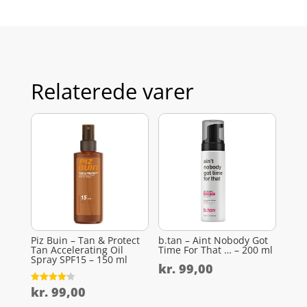
Relaterede varer
Piz Buin – Tan & Protect
b.tan – Aint Nobody Got
Tan Accelerating Oil
Time For That … – 200 ml
Spray SPF15 – 150 ml
kr.
99,00
kr.
99,00
Vurderet
4.2
ud af 5