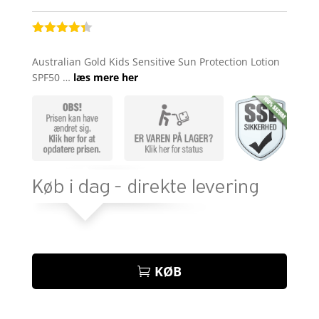
Bedømt
som
4.3
Australian Gold Kids Sensitive Sun Protection Lotion
ud af 5
SPF50 …
læs mere her
baseret
på
kundebedø
mmelser
KØB