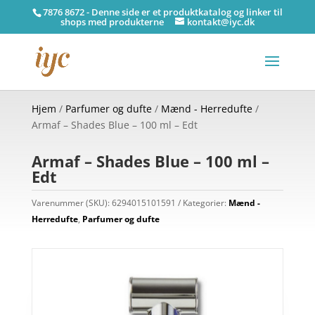
7876 8672 - Denne side er et produktkatalog og linker til
shops med produkterne
kontakt@iyc.dk
Hjem
/
Parfumer og dufte
/
Mænd - Herredufte
/
Armaf – Shades Blue – 100 ml – Edt
Armaf – Shades Blue – 100 ml –
Edt
Varenummer (SKU):
6294015101591
Kategorier:
Mænd -
Herredufte
,
Parfumer og dufte