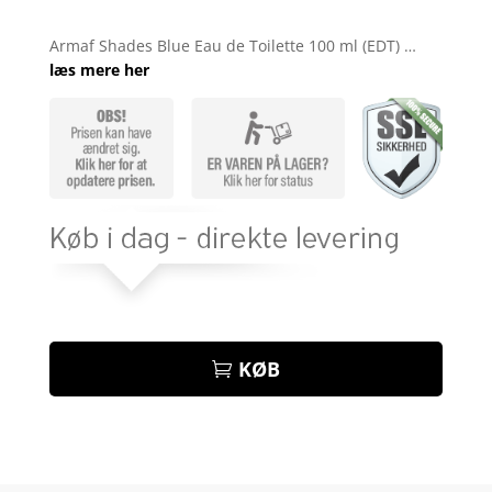
Bedømt
som
4.5
Armaf Shades Blue Eau de Toilette 100 ml (EDT) …
ud af 5
læs mere her
baseret
på
kundebedø
mmelser
KØB