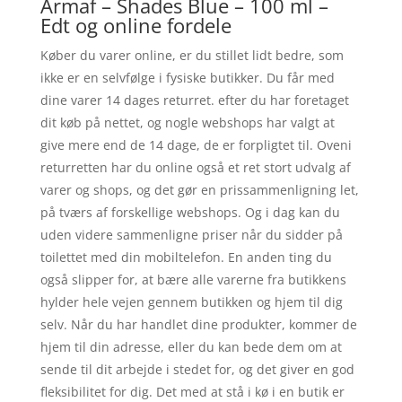
Armaf – Shades Blue – 100 ml –
Edt og online fordele
Køber du varer online, er du stillet lidt bedre, som
ikke er en selvfølge i fysiske butikker. Du får med
dine varer 14 dages returret. efter du har foretaget
dit køb på nettet, og nogle webshops har valgt at
give mere end de 14 dage, de er forpligtet til. Oveni
returretten har du online også et ret stort udvalg af
varer og shops, og det gør en prissammenligning let,
på tværs af forskellige webshops. Og i dag kan du
uden videre sammenligne priser når du sidder på
toilettet med din mobiltelefon. En anden ting du
også slipper for, at bære alle varerne fra butikkens
hylder hele vejen gennem butikken og hjem til dig
selv. Når du har handlet dine produkter, kommer de
hjem til din adresse, eller du kan bede dem om at
sende til dit arbejde i stedet for, og det giver en god
fleksibilitet for dig. Det med at stå i kø i en butik er