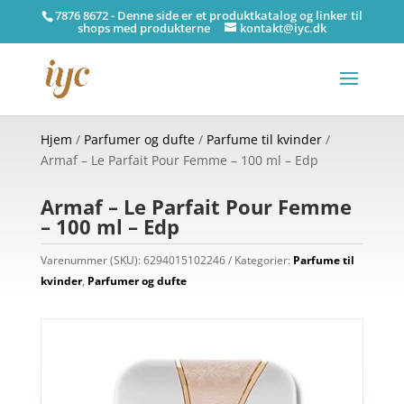
7876 8672 - Denne side er et produktkatalog og linker til
shops med produkterne
kontakt@iyc.dk
Hjem
/
Parfumer og dufte
/
Parfume til kvinder
/
Armaf – Le Parfait Pour Femme – 100 ml – Edp
Armaf – Le Parfait Pour Femme
– 100 ml – Edp
Varenummer (SKU):
6294015102246
Kategorier:
Parfume til
kvinder
,
Parfumer og dufte