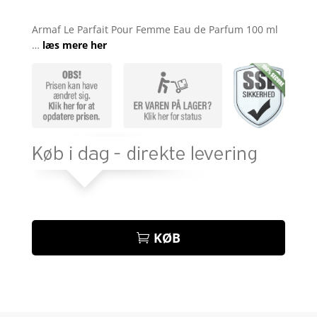
Bedømt
som
4.8
Armaf Le Parfait Pour Femme Eau de Parfum 100 ml
ud af 5
…
læs mere her
baseret på
kundebedøm
melser
KØB