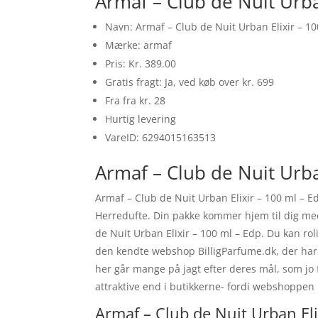
Armaf – Club de Nuit Urba
Navn: Armaf – Club de Nuit Urban Elixir – 1
Mærke: armaf
Pris: Kr. 389.00
Gratis fragt: Ja, ved køb over kr. 699
Fra fra kr. 28
Hurtig levering
VareID: 6294015163513
Armaf – Club de Nuit Urba
Armaf – Club de Nuit Urban Elixir – 100 ml – 
Herredufte. Din pakke kommer hjem til dig med 
de Nuit Urban Elixir – 100 ml – Edp. Du kan rol
den kendte webshop BilligParfume.dk, der har f
her går mange på jagt efter deres mål, som jo
attraktive end i butikkerne- fordi webshoppen ik
Armaf – Club de Nuit Urban Eli