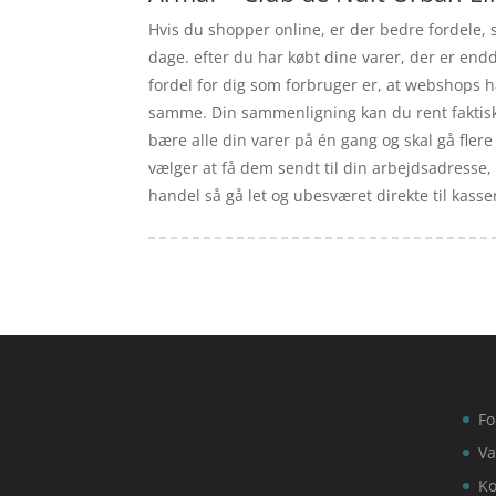
Hvis du shopper online, er der bedre fordele, s
dage. efter du har købt dine varer, der er en
fordel for dig som forbruger er, at webshops h
samme. Din sammenligning kan du rent faktisk l
bære alle din varer på én gang og skal gå flere
vælger at få dem sendt til din arbejdsadresse, s
handel så gå let og ubesværet direkte til kass
Fo
Va
Ko