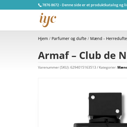
7876 8672 - Denne side er et produktkatalog og l
Hjem
/
Parfumer og dufte
/
Mænd - Herreduft
Armaf – Club de Nu
Varenummer (SKU):
6294015163513
Kategorier:
Mænd 