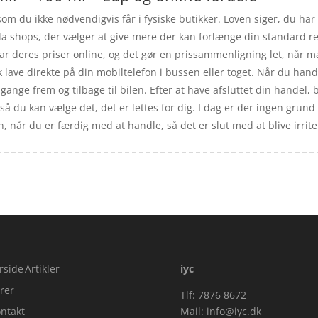
om du ikke nødvendigvis får i fysiske butikker. Loven siger, du har 
dda shops, der vælger at give mere der kan forlænge din standard 
ar deres priser online, og det gør en prissammenligning let, når m
ave direkte på din mobiltelefon i bussen eller toget. Når du handle
 gange frem og tilbage til bilen. Efter at have afsluttet din handel,
å du kan vælge det, det er lettes for dig. I dag er der ingen grund t
en, når du er færdig med at handle, så det er slut med at blive irr
rside
Artikler
iyc
rer
Tlf: 7876 8672
ntakt
Mail:
info@iyc.dk