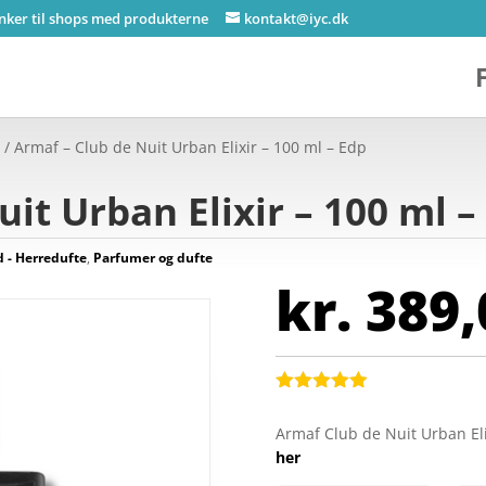
inker til shops med produkterne
kontakt@iyc.dk
e
/ Armaf – Club de Nuit Urban Elixir – 100 ml – Edp
it Urban Elixir – 100 ml –
- Herredufte
,
Parfumer og dufte
kr.
389,
Bedømt
som
4.9
Armaf Club de Nuit Urban El
ud af 5
her
baseret på
kundebedøm