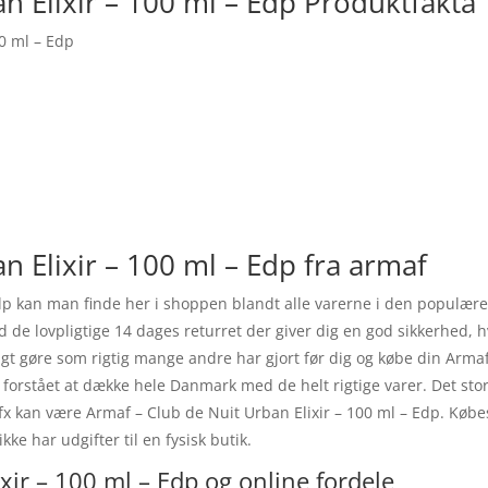
n Elixir – 100 ml – Edp Produktfakta
00 ml – Edp
n Elixir – 100 ml – Edp fra armaf
Edp kan man finde her i shoppen blandt alle varerne i den populær
de lovpligtige 14 dages returret der giver dig en god sikkerhed, hv
igt gøre som rigtig mange andre har gjort før dig og købe din Armaf
orstået at dække hele Danmark med de helt rigtige varer. Det store
 fx kan være Armaf – Club de Nuit Urban Elixir – 100 ml – Edp. Køb
ke har udgifter til en fysisk butik.
xir – 100 ml – Edp og online fordele