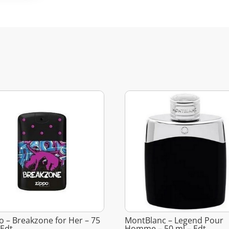
o – Breakzone for Her – 75
MontBlanc – Legend Pour
 Edt
Homme – 50 ml – Edt