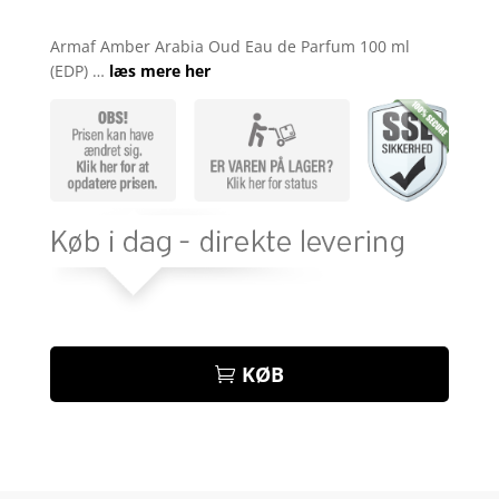
Bedømt
som
4.7
Armaf Amber Arabia Oud Eau de Parfum 100 ml
ud af 5
(EDP) …
læs mere her
baseret på
kundebedø
mmelser
KØB