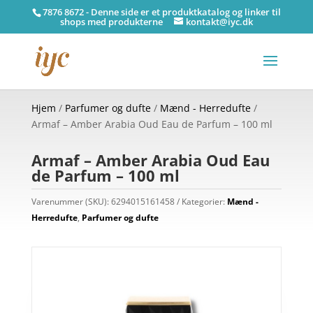
7876 8672 - Denne side er et produktkatalog og linker til
shops med produkterne
kontakt@iyc.dk
Hjem
/
Parfumer og dufte
/
Mænd - Herredufte
/
Armaf – Amber Arabia Oud Eau de Parfum – 100 ml
Armaf – Amber Arabia Oud Eau
de Parfum – 100 ml
Varenummer (SKU):
6294015161458
Kategorier:
Mænd -
Herredufte
,
Parfumer og dufte