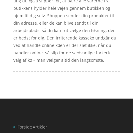
ting du også slipper for, at bære alle varerne fra
butikkens hylder hele vejen gennem butikken og
hjem til dig selv. Shoppen sender din produkter til
din adresse, eller de kan blive sendt til din
arbejdsplads, så du kan frit vælge den løsning, der
er bedst for dig. Den irriterende kassekø undgår du
ved at handle online køen er der slet ikke, når du
handler online, så slip for de sædvanlige forkerte
valg af kø – man vælger altid den langsomste.
Forside
Artikler