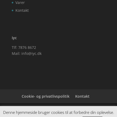
Varer
Kontakt
iyc
Tlf: 7876 8672
Mail:
info@iyc.dk
Cookie- og privatlivspolitik
Kontakt
Denne hjemmeside samler et bredt udvalg af
Denne hjemmeside bruger cookies til at forbedre din oplevelse.
spændende varer. Siden er et affiiliatesite, og nogle