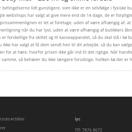
betingelserne lidt gunstigere, som ikke er en selvfølge i fysiske b
gle webshops har valgt at give mere end de 14 dage, de er forpligtet 
 prissammenlignen er let at foretage, uden af være afhængig af, at 
enligning når du har lyst, uden at være afhængig af butikkers åbni
 er forskellige fra skiltet og til kasseapparatet, så du skal stå i kø
u ikke har valgt at få dem sendt hen til dit arbejde, så du kan vælge 
en for at høre, hvorfor prisen ikke går ind til det rigtige. Når handl
samme, så behøver du ikke længere forudsige, hvilken kø der er hurti
rside
Artikler
iyc
rer
Tlf: 7876 8672