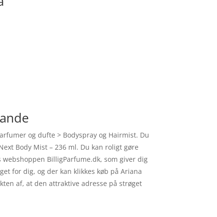
a
rande
Parfumer og dufte > Bodyspray og Hairmist. Du
Next Body Mist – 236 ml. Du kan roligt gøre
os webshoppen BilligParfume.dk, som giver dig
oget for dig, og der kan klikkes køb på Ariana
ten af, at den attraktive adresse på strøget