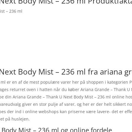
Next Body Mist – 236 ml Produktfakt
st – 236 ml
Next Body Mist – 236 ml fra ariana g
 ml er en af de mest populære varer her på shoppen i kategorien 
4 dages returret oven i hatten når du køber Ariana Grande – Thank U 
øbe din Ariana Grande – Thank U Next Body Mist – 236 ml online h
 vareudvalg giver en stor pulje af varer, og her er der helt sikkert n
s der ind i online webshops kan priserne være lavere- det er effek
et på huslejen.
Body Mist – 236 ml og online fordele