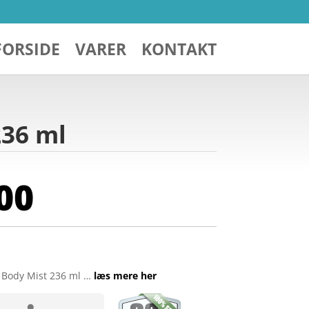
FORSIDE
VARER
KONTAKT
236 ml
00
 Body Mist 236 ml …
læs mere her