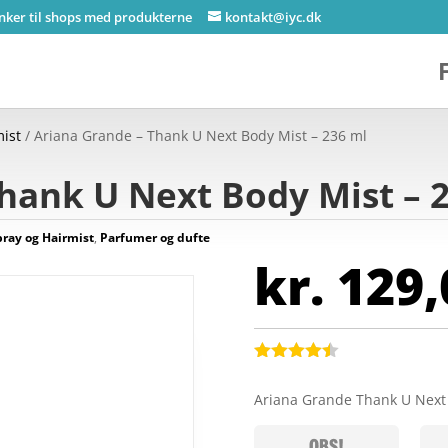
inker til shops med produkterne
kontakt@iyc.dk
ist
/ Ariana Grande – Thank U Next Body Mist – 236 ml
hank U Next Body Mist – 
ray og Hairmist
,
Parfumer og dufte
kr.
129,
Bedømt
som
4.4
Ariana Grande Thank U Next
ud af 5
baseret
på