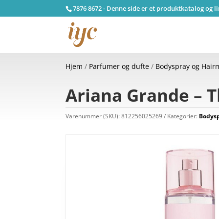
7876 8672 - Denne side er et produktkatalog og l
Hjem
/
Parfumer og dufte
/
Bodyspray og Hairm
Ariana Grande – T
Varenummer (SKU):
812256025269
Kategorier:
Bodysp