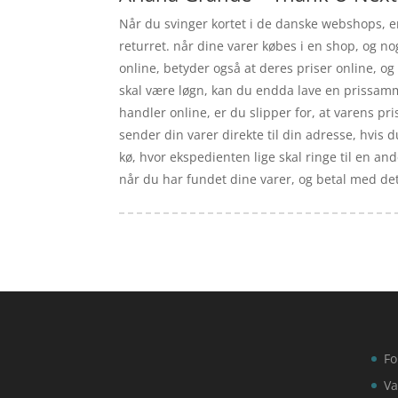
Når du svinger kortet i de danske webshops, er 
returret. når dine varer købes i en shop, og no
online, betyder også at deres priser online, og
skal være løgn, kan du endda lave en prissamm
handler online, er du slipper for, at varens pris
sender din varer direkte til din adresse, hvis d
kø, hvor ekspedienten lige skal ringe til en and
når du har fundet dine varer, og betal med det 
Fo
Va