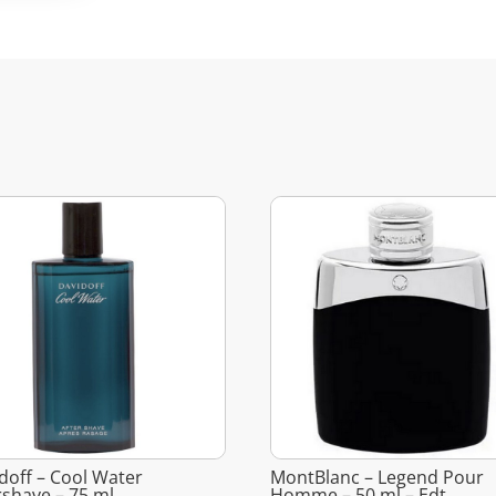
doff – Cool Water
MontBlanc – Legend Pour
rshave – 75 ml
Homme – 50 ml – Edt