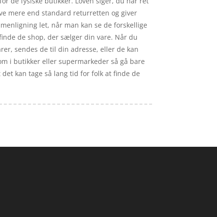
or de fysiske butikker. Loven siger, du har ret
give mere end standard returretten og giver
mmenligning let, når man kan se de forskellige
finde de shop, der sælger din vare. Når du
rer, sendes de til din adresse, eller de kan
som i butikker eller supermarkeder så gå bare
det kan tage så lang tid for folk at finde de