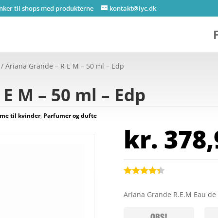
inker til shops med produkterne
kontakt@iyc.dk
/ Ariana Grande – R E M – 50 ml – Edp
 E M – 50 ml – Edp
me til kvinder
,
Parfumer og dufte
kr.
378,
Bedømt
som
4.3
Ariana Grande R.E.M Eau de
ud af 5
baseret
på