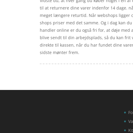
Vidste du, at hver gang du køber noget i en af 
til at returnere dine varer indenfor 14 dage. 
meget længere returtid. Når webshops ligger on
shops priser med det samme. Og i dag kan du u
handler online er du også fri for, at døje med a
blive sendt til din arbejdsplads, så du kan fr
direkte til kassen, når du har fundet dine vare
sidste mønter frem.
Fo
Va
Ko