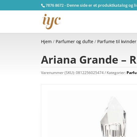
7876 8672 - Denne side er et produktkatalog og l
Hjem
/
Parfumer og dufte
/
Parfume til kvinder
Ariana Grande – R
Varenummer (SKU):
0812256025474
Kategorier:
Parfu