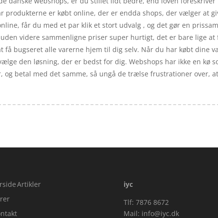
de danske webshops, er du stillet lidt bedre, end loven foreskriver f
når produkterne er købt online, der er endda shops, der vælger at 
line, får du med et par klik et stort udvalg , og det gør en prissa
den videre sammenligne priser super hurtigt, det er bare lige at 
t få bugseret alle varerne hjem til dig selv. Når du har købt dine va
it vælge den løsning, der er bedst for dig. Webshops har ikke en kø 
r, og betal med det samme, så ungå de trælse frustrationer over, at 
rside
Artikler
iyc
rer
Tlf: 7876 8672
ntakt
Mail:
info@iyc.dk