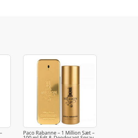
–
Paco Rabanne – 1 Million Sæt –
100 ml Edt & Deodorant Spray