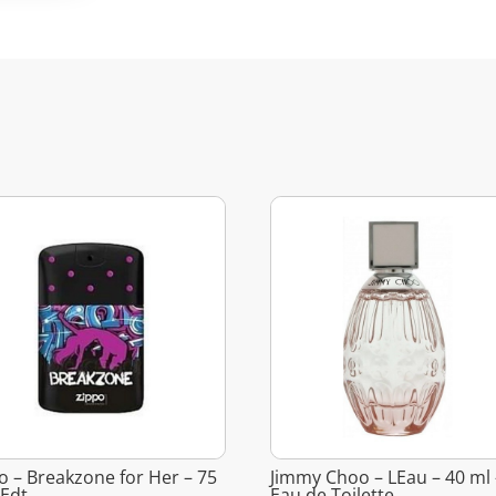
o – Breakzone for Her – 75
Jimmy Choo – LEau – 40 ml 
 Edt
Eau de Toilette