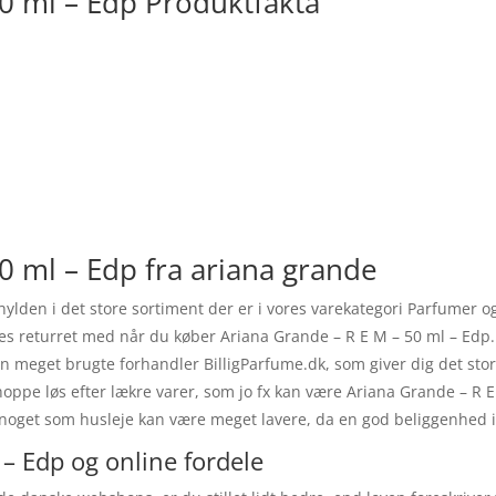
50 ml – Edp Produktfakta
0 ml – Edp fra ariana grande
hylden i det store sortiment der er i vores varekategori Parfumer o
ges returret med når du køber Ariana Grande – R E M – 50 ml – Edp
n meget brugte forhandler BilligParfume.dk, som giver dig det store
hoppe løs efter lækre varer, som jo fx kan være Ariana Grande – R
an noget som husleje kan være meget lavere, da en god beliggenhed 
– Edp og online fordele