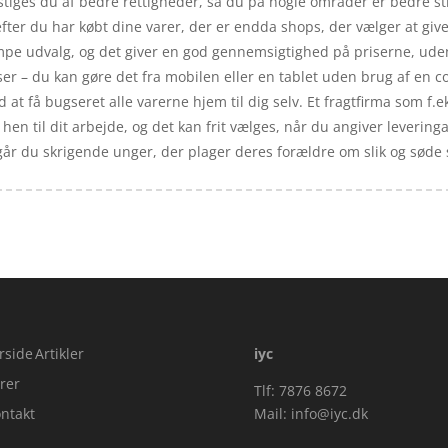
iges du af bedre rettigheder, så du på nogle områder er bedre still
efter du har købt dine varer, der er endda shops, der vælger at giv
æmpe udvalg, og det giver en god gennemsigtighed på priserne, uden
ser – du kan gøre det fra mobilen eller en tablet uden brug af en c
 at få bugseret alle varerne hjem til dig selv. Et fragtfirma som f.e
 hen til dit arbejde, og det kan frit vælges, når du angiver leveri
dgår du skrigende unger, der plager deres forældre om slik og søde 
rside
Artikler
iyc
rer
Tlf: 7876 8672
ntakt
Mail:
info@iyc.dk