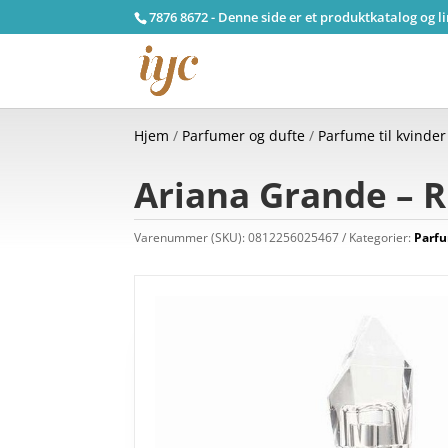
7876 8672 - Denne side er et produktkatalog og l
Hjem
/
Parfumer og dufte
/
Parfume til kvinder
Ariana Grande – R
Varenummer (SKU):
0812256025467
Kategorier:
Parfu