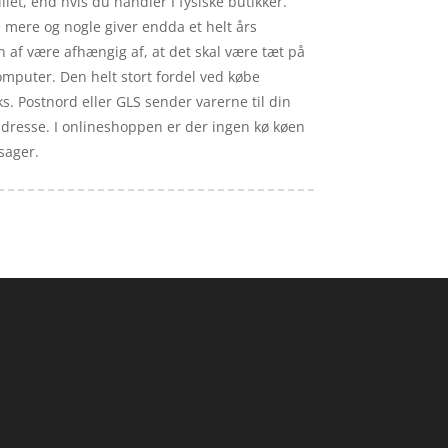
et, end hvis du handler I fysiske butikker.
e mere og nogle giver endda et helt års
 af være afhængig af, at det skal være tæt på
omputer. Den helt stort fordel ved købe
ks. Postnord eller GLS sender varerne til din
ngadresse. I onlineshoppen er der ingen kø køen
sager.