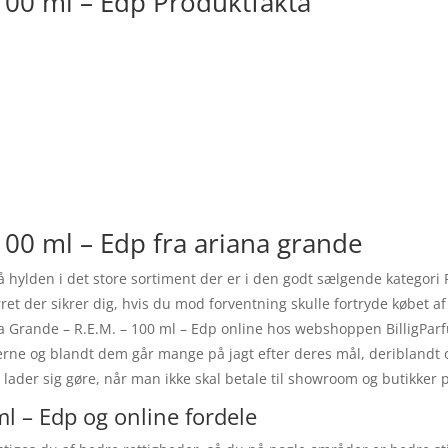
100 ml – Edp Produktfakta
100 ml – Edp fra ariana grande
å hylden i det store sortiment der er i den godt sælgende kategori 
rret der sikrer dig, hvis du mod forventning skulle fortryde købet a
 Grande – R.E.M. – 100 ml – Edp online hos webshoppen BilligParfu
rne og blandt dem går mange på jagt efter deres mål, deriblandt 
lader sig gøre, når man ikke skal betale til showroom og butikker 
l – Edp og online fordele