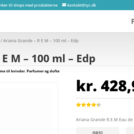
inker til shops med produkterne
kontakt@iyc.dk
/ Ariana Grande – R E M – 100 ml – Edp
 E M – 100 ml – Edp
me til kvinder
,
Parfumer og dufte
kr.
428,
Bedømt
som
4.3
Ariana Grande R.E.M Eau d
ud af 5
baseret
på