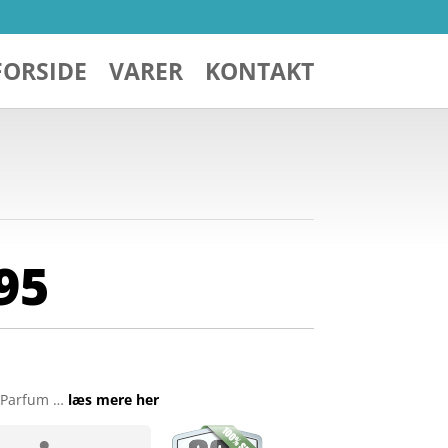
FORSIDE
VARER
KONTAKT
95
e Parfum …
læs mere her