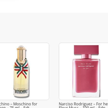
hino – Moschino for
Narciso Rodriguez – For he
n – 75 ml – Edt
Fleur Musc – 100 ml – Edp