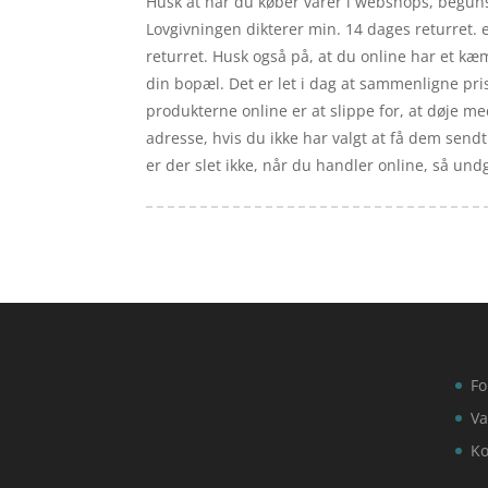
Husk at når du køber varer i webshops, begunst
Lovgivningen dikterer min. 14 dages returret. 
returret. Husk også på, at du online har et k
din bopæl. Det er let i dag at sammenligne pri
produkterne online er at slippe for, at døje med
adresse, hvis du ikke har valgt at få dem sendt
er der slet ikke, når du handler online, så un
Fo
Va
Ko