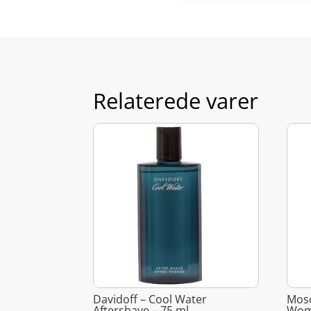
Relaterede varer
Davidoff – Cool Water
Mosc
Aftershave – 75 ml
Wome