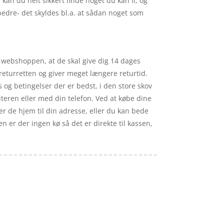
 kan du helt sikkert finde noget du kan li, og
 bedre- det skyldes bl.a. at sådan noget som
f webshoppen, at de skal give dig 14 dages
returretten og giver meget længere returtid.
s og betingelser der er bedst, i den store skov
teren eller med din telefon. Ved at købe dine
er de hjem til din adresse, eller du kan bede
n er der ingen kø så det er direkte til kassen,