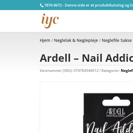
7876 8672 - Denne side er et produktkatalog og l
Hjem
/
Neglelak & Neglepleje
/
Neglefile Sakse
Ardell – Nail Addi
Varenummer (SKU):
074764546012
Kategorier:
Neglef