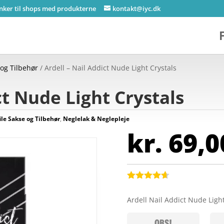
inker til shops med produkterne
kontakt@iyc.dk
 og Tilbehør
/ Ardell – Nail Addict Nude Light Crystals
ct Nude Light Crystals
ile Sakse og Tilbehør
,
Neglelak & Neglepleje
kr.
69,0
Bedømt
som
4.6
Ardell Nail Addict Nude Ligh
ud af 5
baseret på
kundebedø