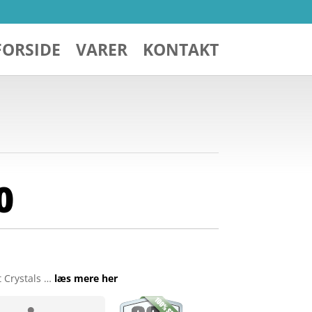
FORSIDE
VARER
KONTAKT
0
t Crystals …
læs mere her