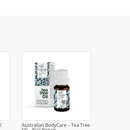
l
Australian BodyCare – Tea Tree
Oil – Nail Repair