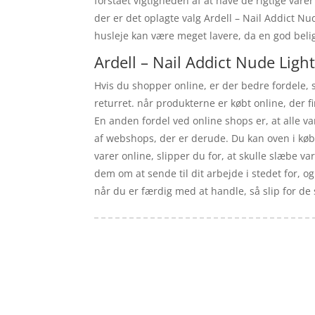
forstået vigtigheden af at have de rigtige varer
der er det oplagte valg Ardell – Nail Addict N
husleje kan være meget lavere, da en god bel
Ardell – Nail Addict Nude Light
Hvis du shopper online, er der bedre fordele, 
returret. når produkterne er købt online, der
En anden fordel ved online shops er, at alle va
af webshops, der er derude. Du kan oven i køb
varer online, slipper du for, at skulle slæbe 
dem om at sende til dit arbejde i stedet for, o
når du er færdig med at handle, så slip for de
Forside
Artikler
iyc
Varer
Tlf: 7876 8672