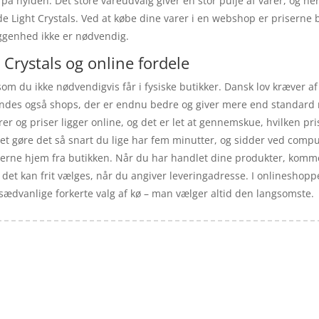
 på hylden. Det store vareudvalg giver en stor pulje af varer, og her
ude Light Crystals. Ved at købe dine varer i en webshop er priserne
iggenhed ikke er nødvendig.
 Crystals og online fordele
som du ikke nødvendigvis får i fysiske butikker. Dansk lov kræver a
 findes også shops, der er endnu bedre og giver mere end standard 
rer og priser ligger online, og det er let at gennemskue, hvilken pri
et gøre det så snart du lige har fem minutter, og sidder ved compu
varerne hjem fra butikken. Når du har handlet dine produkter, komm
g det kan frit vælges, når du angiver leveringadresse. I onlineshoppe
 sædvanlige forkerte valg af kø – man vælger altid den langsomste.