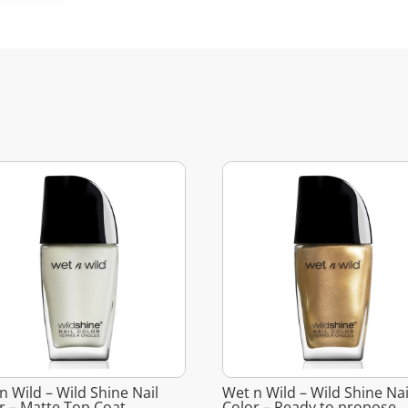
n Wild – Wild Shine Nail
Wet n Wild – Wild Shine Nai
r – Matte Top Coat
Color – Ready to propose