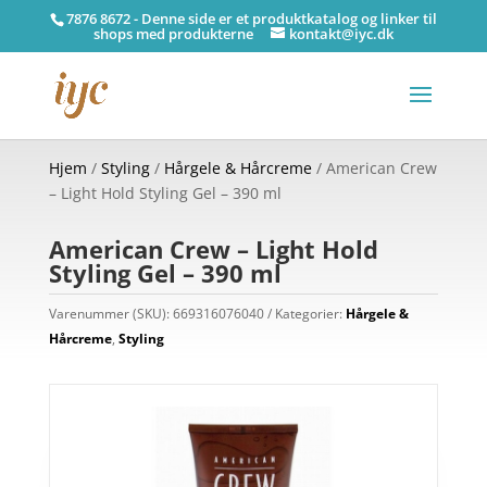
7876 8672 - Denne side er et produktkatalog og linker til
shops med produkterne
kontakt@iyc.dk
Hjem
/
Styling
/
Hårgele & Hårcreme
/ American Crew
– Light Hold Styling Gel – 390 ml
American Crew – Light Hold
Styling Gel – 390 ml
Varenummer (SKU):
669316076040
Kategorier:
Hårgele &
Hårcreme
,
Styling