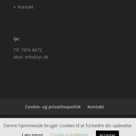
Kontakt
iyc
Tlf: 7876 8672
Mail:
info@iyc.dk
Cookie- og privatlivspolitik
Kontakt
Denne hjemmeside samler et bredt udvalg af
Denne hjemmeside bruger cookies til at forbedre din oplevelse.
spændende varer. Siden er et affiiliatesite, og nogle
Læs mere
Cookie indstillinger
Accepter