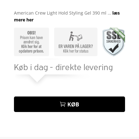
Bedømt
som
3.9
American Crew Light Hold Styling Gel 390 ml …
læs
ud af 5
mere her
baseret
på
kundebed
ømmelse
r
KØB