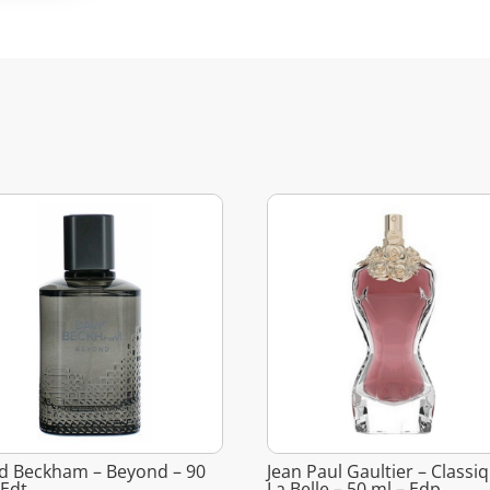
d Beckham – Beyond – 90
Jean Paul Gaultier – Classi
 Edt
La Belle – 50 ml – Edp