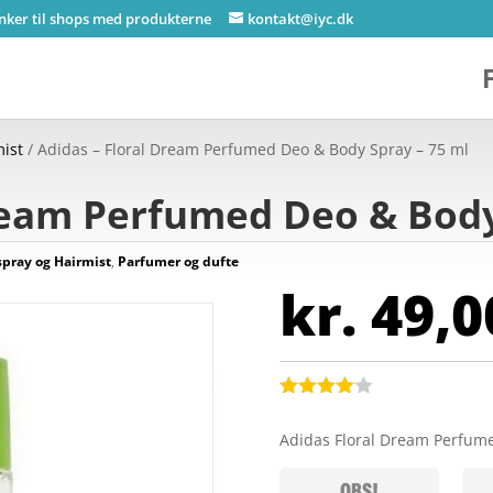
inker til shops med produkterne
kontakt@iyc.dk
ist
/ Adidas – Floral Dream Perfumed Deo & Body Spray – 75 ml
ream Perfumed Deo & Body
pray og Hairmist
,
Parfumer og dufte
kr.
49,0
Bedømt
som
4
Adidas Floral Dream Perfum
ud af 5
baseret
på