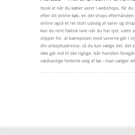
Husk at når du køber varer i webshops, får du 
efter dit online køb, en del shops efterhånden 
online også et ret stort udvalg af varer og sh
kan du rent faktisk lave når du har lyst, uden
slipper for, at bæreposen med varerne går i s
din arbejdsadresse, så du kan vælge det, det er 
ikke går ind til det rigtige. Når handlen foreg
sædvanlige forkerte valg af kø – man vælger al
Forside
Artikler
iyc
Varer
Tlf: 7876 8672
Kontakt
Mail:
info@iyc.dk
Cookie- og privatlivspolitik