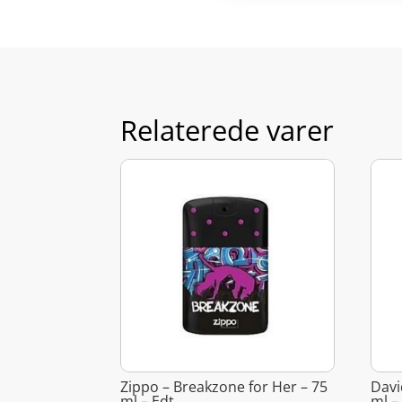
Relaterede varer
Zippo – Breakzone for Her – 75
Davi
ml – Edt
ml –