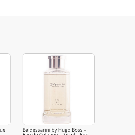
que
Baldessarini by Hugo Boss –
Eau de Cologne – 75 ml – Edc