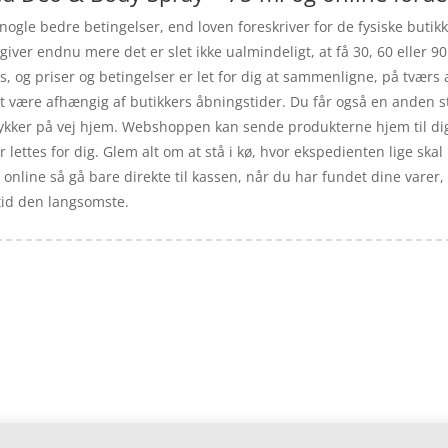
nogle bedre betingelser, end loven foreskriver for de fysiske butik
giver endnu mere det er slet ikke ualmindeligt, at få 30, 60 eller 9
ops, og priser og betingelser er let for dig at sammenligne, på tvær
 at være afhængig af butikkers åbningstider. Du får også en anden s
tykker på vej hjem. Webshoppen kan sende produkterne hjem til di
lettes for dig. Glem alt om at stå i kø, hvor ekspedienten lige skal 
år online så gå bare direkte til kassen, når du har fundet dine varer
tid den langsomste.