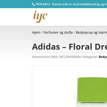
7876 8672 - Denne side er et produktkatalog og l
Hjem
/
Parfumer og dufte
/
Bodyspray og Hairm
Adidas – Floral D
Varenummer (SKU):
3412244350006
Kategorier:
Bodys