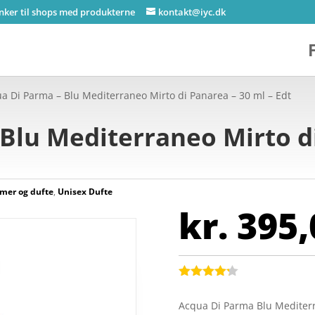
inker til shops med produkterne
kontakt@iyc.dk
a Di Parma – Blu Mediterraneo Mirto di Panarea – 30 ml – Edt
Blu Mediterraneo Mirto d
mer og dufte
,
Unisex Dufte
kr.
395,
Bedømt
som
4.2
Acqua Di Parma Blu Mediterr
ud af 5