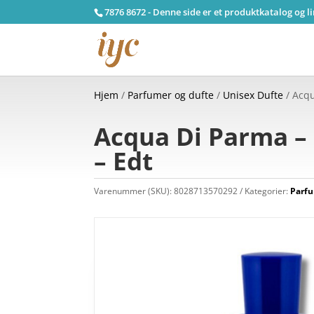
7876 8672 - Denne side er et produktkatalog og l
Hjem
/
Parfumer og dufte
/
Unisex Dufte
/ Acqu
Acqua Di Parma – 
– Edt
Varenummer (SKU):
8028713570292
Kategorier:
Parfu