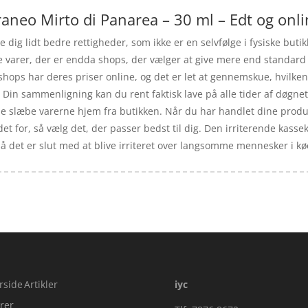
aneo Mirto di Panarea – 30 ml – Edt og onli
 dig lidt bedre rettigheder, som ikke er en selvfølge i fysiske but
e varer, der er endda shops, der vælger at give mere end standard 
bshops har deres priser online, og det er let at gennemskue, hvilke
Din sammenligning kan du rent faktisk lave på alle tider af døgnet
kulle slæbe varerne hjem fra butikken. Når du har handlet dine prod
et for, så vælg det, der passer bedst til dig. Den irriterende kass
å det er slut med at blive irriteret over langsomme mennesker i kø
rside
Artikler
iyc
rer