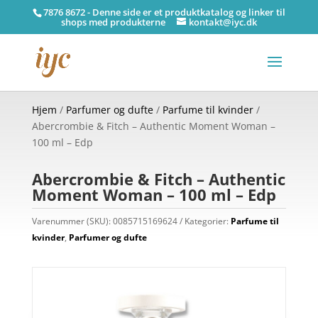
7876 8672 - Denne side er et produktkatalog og linker til
shops med produkterne
kontakt@iyc.dk
Hjem
/
Parfumer og dufte
/
Parfume til kvinder
/
Abercrombie & Fitch – Authentic Moment Woman –
100 ml – Edp
Abercrombie & Fitch – Authentic
Moment Woman – 100 ml – Edp
Varenummer (SKU):
0085715169624
Kategorier:
Parfume til
kvinder
,
Parfumer og dufte