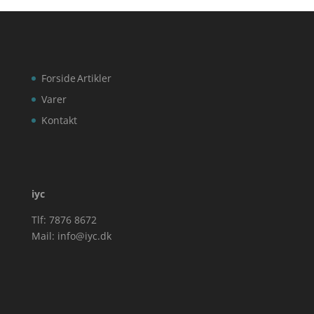
Forside
Artikler
Varer
Kontakt
iyc
Tlf: 7876 8672
Mail:
info@iyc.dk