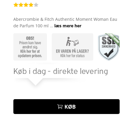
Bedømt
som
3.9
Abercrombie & Fitch Authentic Moment Woman Eau
ud af 5
de Parfum 100 ml …
læs mere her
baseret
på
kundebed
ømmelse
r
KØB